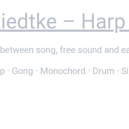
edtke – Harp
 between song, free sound and e
rp · Gong · Monochord · Drum · S