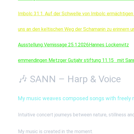
Imbolc 31.1. Auf der Schwelle von Imbolc ermächtigen 
uns an den keltischen Weg der Schamanin zu erinnern und
Ausstellung Vernissage 25.1.2026Hannes Lockenvitz
emmendingen Metzger Gutjahr stiftung 11.15   mit Sann
🎶 SANN – Harp & Voice
My music weaves composed songs with freely re
Intuitive concert journeys between nature, stillness an
My music is created in the moment.