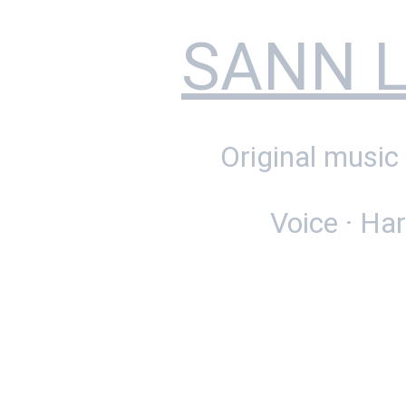
SANN Li
Original music
Voice · Ha