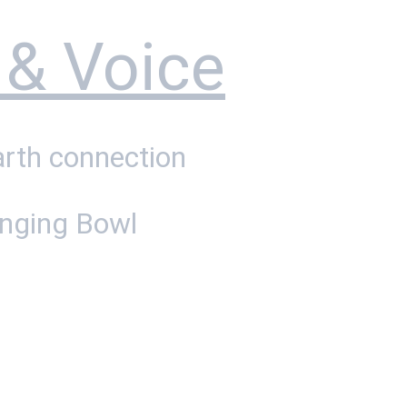
 & Voice
arth connection
inging Bowl